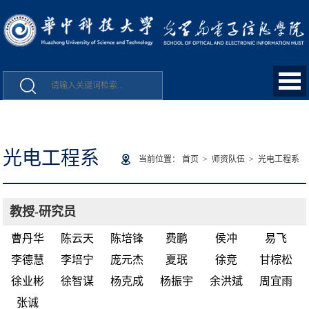
光电工程系
当前位置：
首页
>
师资队伍
>
光电工程系
教授-研究员
曹丹华
陈云天
陈培锋
费鹏
侯冲
易飞
李德慧
李培宁
庞元杰
夏珉
徐竞
甘棕松
徐业彬
徐智谋
杨克成
杨振宇
余洪斌
周宜雨
张诚