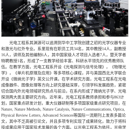
光电工程系其渊源可以追溯到华中工学院创建之初的光学仪器专业
和激光与红外专业。系里现有在职员工共34名，其中教授14人，副教授
16人，讲师及其他编制6人，其中国家级人才项目入选者7人，楚天学者
特聘教授1名，形成了一支教学经验丰富、科研水平领先的优秀教师队
伍。在教学方面，光电工程系开设《光电探测与信号处理》，《物理光
学》，《单片机原理及应用》等多项核心课程，并与美国西北大学联合
开设《微纳光子学》英文公开课。在学术研究方面，光电工程系在光电
成像器件、图像处理等方向上研究基础深厚，引领学科发展趋势，紧密
切合国内外光电领域研究热点与前沿，在系内形成了微纳光子学、光电
探测两大类主要研究方向。近年来，光电工程系教师承担和参与863计
划，国家重点研发计划，重大仪器研制等多项国家级重点研究项目，在
Nature, Nature Methods, Nature Catalysis, Nature Communications, Optica,
Physical Review Letters, Advanced Sciences等国际一流期刊上发表多篇论
文，其中不乏高被引论文，并且多项专利实现了成果转化，致力于将科
技成果应用于国家技术发展的各个方面。以光电工程系为依托，光电学