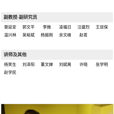
副教授-副研究员
曾延安
郭文平
李微
凌福日
汪盛烈
王双保
温兴林
吴裕斌
杨振刚
余文峰
赵茗
讲师及其他
杨笑生
刘泽阳
董文婵
刘斌昺
许晓
张学明
赵学民