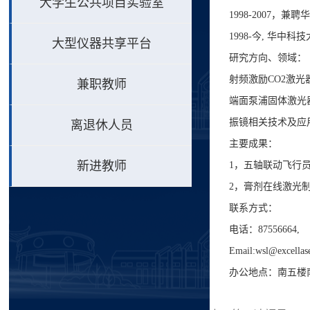
大学生公共项目实验室
1998-2007
1998-今, 华中科
大型仪器共享平台
研究方向、领域：
射频激励CO2激光
兼职教师
端面泵浦固体激光
振镜相关技术及应
离退休人员
主要成果：
新进教师
1，五轴联动飞行
2，膏剂在线激光
联系方式：
电话：87556664,
Email:wsl@excellas
办公地点：南五楼南