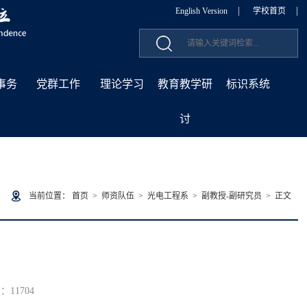
|
|
English Version
学校首页
事务
党群工作
理论学习
教育教学研
标识系统
讨
当前位置：
首页
>
师资队伍
>
光电工程系
>
副教授-副研究员
> 正文
览：
11704