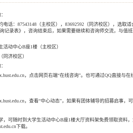
询：
约电话：
87543148
（主校区），
83692592
（同济校区），选取适
询记录表》，咨询结束后，如果需要继续和咨询师交流，与值班
生活动中心
B
座
1
楼（主校区）
（同济校区）
询：
x.hust.edu.cn
，点击网页右端
“
在线咨询
”
。也可通过
QQ
直接与在
x.hust.edu.cn
，查看
“
中心动态
”
，如果有团体辅导的招募启事，
学，可随时到大学生活动中心
B
座
1
楼大厅资料架免费领取资料，
st.edu.cn
下载。