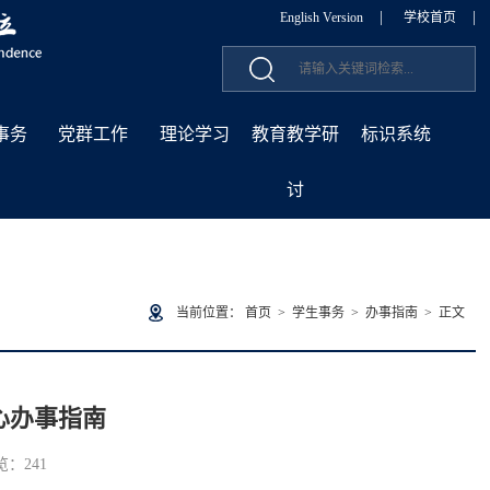
|
|
English Version
学校首页
事务
党群工作
理论学习
教育教学研
标识系统
讨
当前位置：
首页
>
学生事务
>
办事指南
> 正文
心办事指南
浏览：
241