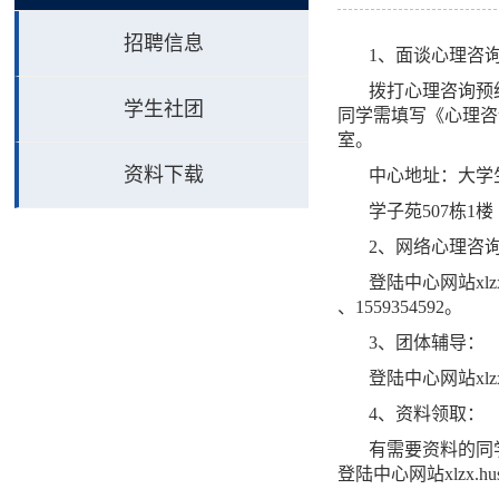
招聘信息
1
、面谈心理咨
拨打心理咨询预
学生社团
同学需填写《心理咨
室。
资料下载
中心地址：大学
学子苑
507
栋
1
楼
2
、网络心理咨
登陆中心网站
xlz
、
1559354592
。
3
、团体辅导：
登陆中心网站
xlz
4
、资料领取：
有需要资料的同
登陆中心网站
xlzx.hu