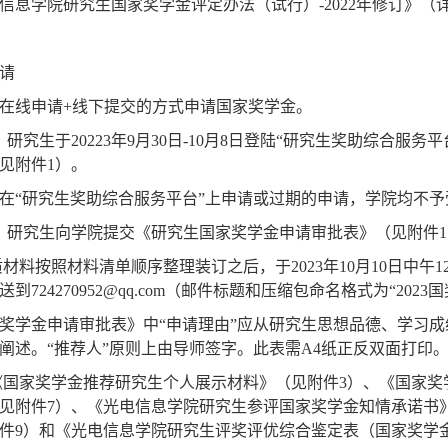
信息学院研究生国家奖学金评定办法（试行）
-2022
年修订》（
请
在线申请
+
线下提交的方式申请国家奖学金。
：研究生于
20223
年
9
月
30
日
-10
月
8
日登陆
“
研究生奖助综合服务平
见附件
1
）。
在“研究生奖助综合服务平台”上申请或过期的申请，学院均不予
：研究生向学院提交《研究生国家奖学金申请审批表》（见附件
1
质材料按照材料清单顺序整理装订之后，于
2023
年
10
月
10
日中午
1
送到
724270952@qq.com
（邮件标题和压缩包命名格式为
“2023
国
奖学金申请审批表》中“申请理由”应从研究生思想品德、学习
阐述。“推荐人”原则上由导师签字。此表需
A4
纸正反双面打印
《国家奖学金推荐研究生个人展示材料》（见附件
3
）、《国家奖
见附件
7
）、《光电信息学院研究生参评国家奖学金知情承诺书
件
9
）和《光电信息学院研究生评奖评优综合鉴定表（国家奖学