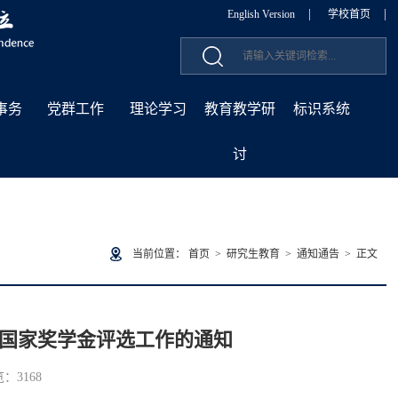
|
|
English Version
学校首页
事务
党群工作
理论学习
教育教学研
标识系统
讨
当前位置：
首页
>
研究生教育
>
通知通告
> 正文
生国家奖学金评选工作的通知
览：
3168