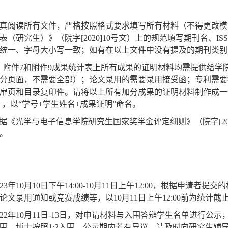
认真阅读所有文件，严格按照格式要求填写所有材料（不得更改
表（研究生）》（院字
[2020]10
号文）上的规范填写期刊名、
IS
统一、字母大小写一致；如有在以上文件中没有提及的期刊类别
、附件
7
和附件
9
成果统计表上所有成果的证明材料均需提供给学
分页面，不需要全部）；论文录用的需要录用接受函；专利需要
扉页和目录复印件。请将以上所有加分成果的证明材料制作成一
），以
“
学号
+
学生姓名
+
成果证明
”
命名。
依据《光学与电子信息学院研究生国家奖学金评定细则》（院字
[2
。
23
年
10
月
10
日下午
14:00-10
月
11
日上午
12:00
，根据申请者提交的
论文录用通知或竞赛成绩等，以
10
月
11
日上午
12:00
前为统计截
22
年
10
月
11
日
-13
日，对申请材料与入围答辩学生名单进行公示
围，博士按照
1:2
入围。公示期内若有异议，请及时向研究生辅