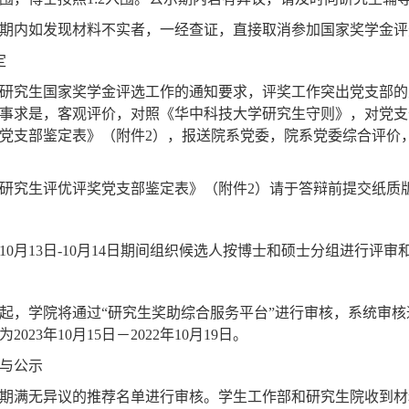
期内如发现材料不实者，一经查证，直接取消参加国家奖学金评
定
研究生国家奖学金评选工作的通知要求，评奖工作突出党支部的
事求是，客观评价，对照《华中科技大学研究生守则》，对党支
党支部鉴定表》（附件
2
），报送院系党委，院系党委综合评价
研究生评优评奖党支部鉴定表》（附件
2
）请于答辩前提交纸质
10
月
13
日
-10
月
14
日期间组织候选人按博士和硕士分组进行评审
起，学院将通过
“
研究生奖助综合服务平台
”
进行审核，系统审核
为
2023
年
10
月
15
日－
2022
年
10
月
19
日。
与公示
期满无异议的推荐名单进行审核。学生工作部和研究生院收到材