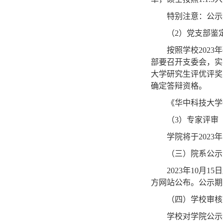
特别注意：公示
（
2
）党支部鉴
按照学校
2023
年
部要召开支委会，实
大学研究生评优评奖
确定答辩资格。
《华中科技大学
（
3
）专家评审
学院将于
2023
年
（三）院系公示
2023
年
10
月
15
日
方网站公布。公示期
（四）学校审核
学校对学院公示