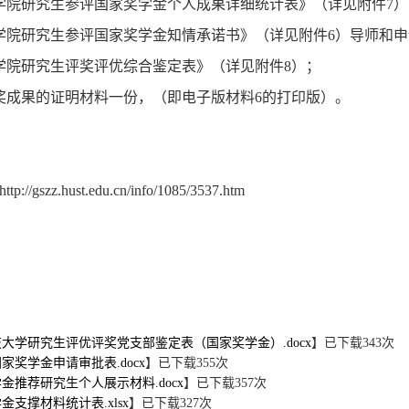
学院研究生参评国家奖学金个人成果详细统计表》（详见附件
7
）
学院研究生参评国家奖学金知情承诺书》（详见附件
6
）导师和申
学院研究生评奖评优综合鉴定表》（详见附件
8
）；
奖成果的证明材料一份，（即电子版材料
6
的打印版）。
http://gszz.hust.edu.cn/info/1085/3537.htm
大学研究生评优评奖党支部鉴定表（国家奖学金）.docx
】已下载
343
次
家奖学金申请审批表.docx
】已下载
355
次
金推荐研究生个人展示材料.docx
】已下载
357
次
金支撑材料统计表.xlsx
】已下载
327
次