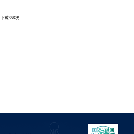
已下载
358
次