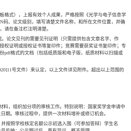
模板格式），上报有效个人成果，严格按照《光学与电子信息学
SN
码、论文级别，填写清楚文件名称，和所在文件位置，并确
，请在备注栏注明清楚。
院。论文见刊的需要见刊证明（只需提供包含文章名字、作
授权证明或授权证书等复印件；竞赛需要获奖证书复印件；专
份
pdf
格式的文档（包括纸质版和电子版，纸质材料以扫描或
020]11
号文件）来认定，以上文件详见附件。超出以上范围的
材料，组织加分项的审核工作。特别说明：国家奖学金申请中
止日期。审核过程中，提供一次材料增补或修订机会。
，并按照学校核定名额公示初选入围（可参加答辩）学生名
导员反映；公示期过后，再有异议，概不受理。