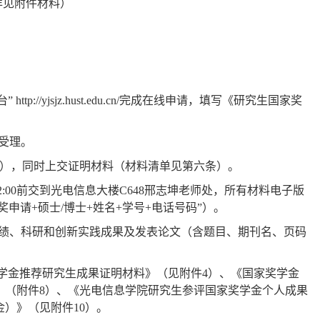
详见附件材料）
台
”
http://yjsjz.hust.edu.cn/
完成在线申请，填写《研究生国家奖
受理。
），同时上交证明材料（材料清单见第六条）。
2:00
前交到光电信息大楼
C648
邢志坤老师处，所有材料电子版
奖申请
+
硕士
/
博士
+
姓名
+
学号
+
电话号码
”
）。
成绩、科研和创新实践成果及发表论文（含题目、期刊名、页码
。
学金推荐研究生成果证明材料》（见附件
4
）、《国家奖学金
》（附件
8
）、《光电信息学院研究生参评国家奖学金个人成果
金）》（见附件
10
）。