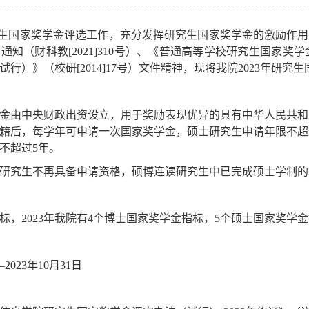
生国家奖学金评选工作，充分发挥研究生国家奖学金的激励作用
的通知（财科教
[2021]310
号）、《普通高等学校研究生国家奖学
试行）》（校研
[2014]17
号）文件精神，现将我院
2023
年研究生
金由中央财政出资设立，用于奖励表现优异的具有中华人民共和
籍后，每学年可申请一次国家奖学金，硕士研究生申请年限不超
不超过
5
年。
研究生不再具备申请资格，硕博连读研究生中已完成硕士学制的
标，
2023
年我院有
4
个博士国家奖学金指标，
5
个硕士国家奖学金
—2023
年
10
月
31
日