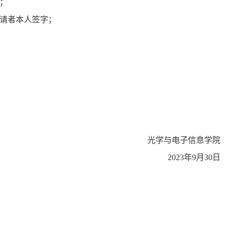
；
请者本人签字；
光学与电子信息学院
2023
年
9
月
30
日