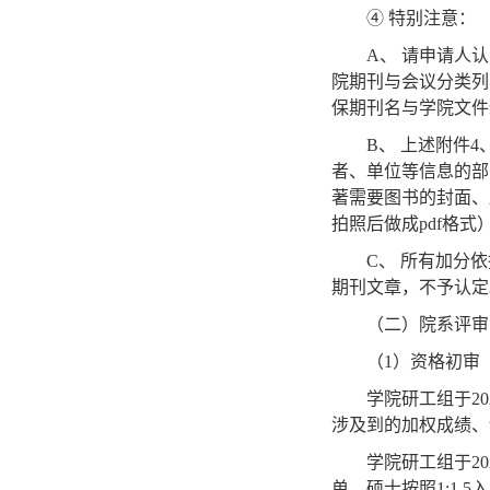
④ 特别注意：
A
、 请申请人
院期刊与会议分类列
保期刊名与学院文件
B
、 上述附件
4
者、单位等信息的部
著需要图书的封面、
拍照后做成
pdf
格式
C
、 所有加分
期刊文章，不予认定
（二）院系评审
（
1
）资格初审
学院研工组于
20
涉及到的加权成绩、
学院研工组于
20
单，硕士按照
1:1.5
入