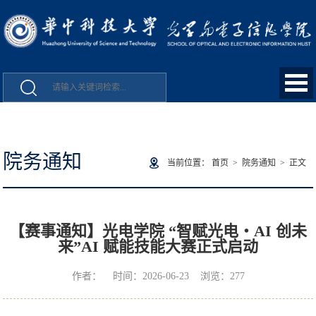
院务通知
当前位置：
首页
>
院务通知
> 正文
【赛事通知】光电学院 “智赋光电・AI 创未
来”AI 赋能技能大赛正式启动
作者： 时间：2026-06-23 浏览：
277