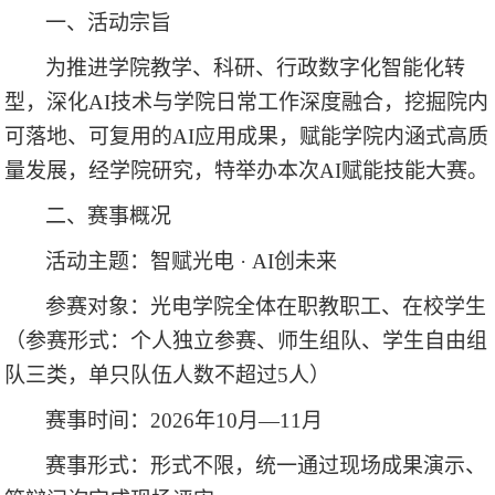
一、活动宗旨
为推进学院教学、科研、行政数字化智能化转
型，深化
AI技术与学院日常工作深度融合，挖掘院内
可落地、可复用的AI应用成果，赋能学院内涵式高质
量发展，经学院研究，特举办本次AI赋能技能大赛
。
二、赛事概况
活动主题：智赋光电
· AI创未来
参赛对象：光电学院全体
在职教职工、在校学生
（
参赛形式：
个人
独立参赛
、师生组队、
学生自由
组
队
三类，单只队伍人数不超过
5人
）
赛事时间：
202
6
年
10月—11月
赛事形式：
形式不限，
统一通过现场成果演示、