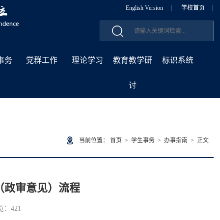
|
|
English Version
学校首页
事务
党群工作
理论学习
教育教学研
标识系统
讨
当前位置：
首页
>
学生事务
>
办事指南
> 正文
（政审意见）流程
浏览：
421