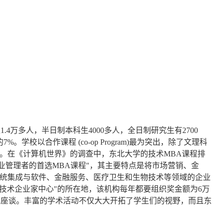
生
1.4
万多人，半日制本科生
4000
多人，全日制研究生有
2700
的
7%
。学校以合作课程
(co-op Program)
最为突出，除了文理科
。在《计算机世界》的调查中，东北大学的技术
MBA
课程排
业管理者的首选
MBA
课程
"
，其主要特点是将市场营销、金
统集成与软件、金融服务、医疗卫生和生物技术等领域的企业
技术企业家中心
"
的所在地，该机构每年都要组织奖金额为
6
万
的座谈。丰富的学术活动不仅大大开拓了学生们的视野，而且东