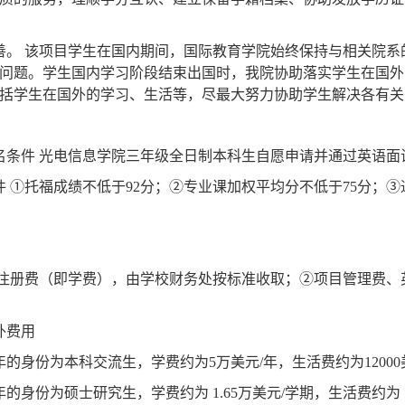
善。
该项目学生在国内期间，国际教育学院始终保持与相关院系
问题。学生国内学习阶段结束出国时，我院协助落实学生在国外
括学生在国外的学习、生活等，尽最大努力协助学生解决各有关
名条件
光电信息学院三年级全日制本科生自愿申请并通过英语面
件
①
托福成绩不低于
92
分；
②
专业课加权平均分不低于
75
分；
③
注册费（即学费），由学校财务处按标准收取；
②
项目管理费、
外费用
年的身份为本科交流生，学费约为
5
万美元
/
年，生活费约为
12000
年的身份为硕士研究生，学费约为
1.65
万美元
/
学期，生活费约为