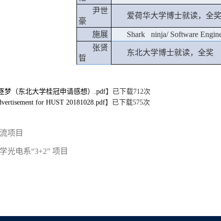
尹世
爱荷华大学博士就读，全
豪
施展
Shark ninja/ Software Engin
张贤
东北大学博士就读，全奖
晢
梦（东北大学桂冠申请感想）.pdf
】已下载
712
次
vertisement for HUST 20181028.pdf
】已下载
575
次
流项目
光电系“3+2” 项目