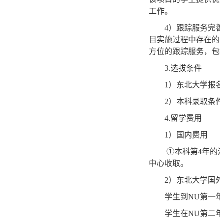
工作。
4
）跟踪服务完
目实施过程中存在的
方位的跟踪服务，包
3.
选拔条件
1
）东北大学报
2
）本科录取条
4.
留学费用
1
）国内费用
①
本科第
4
年的
中心收取。
2
）东北大学国
学生到
NU
第一
学生在
NU
第二