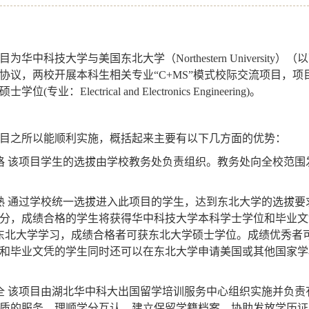
目为华中科技大学与美国东北大学（
Northestern University
）（以
协议，两校开展本科生相关专业
“C+MS”
模式校际交流项目，项
硕士学位
(
专业：
Electrical and Electronics Engineering)
。
目之所以能顺利实施，概括起来主要有以下几方面的优势：
格
该项目学生的选拔由学校教务处负责组织。教务处向全校范围
熟
通过学校统一选拔进入此项目的学生，达到东北大学的选拔要
分，成绩合格的学生将获得华中科技大学本科学士学位和毕业文
东北大学学习，成绩合格者可获东北大学硕士学位。成绩优秀者
和毕业文凭的学生同时还可以在东北大学申请美国或其他国家学
全
该项目由湖北华中科大出国留学培训服务中心组织实施并负责
质的服务，理顺学分互认、建立保留学籍档案、协助发放学历证