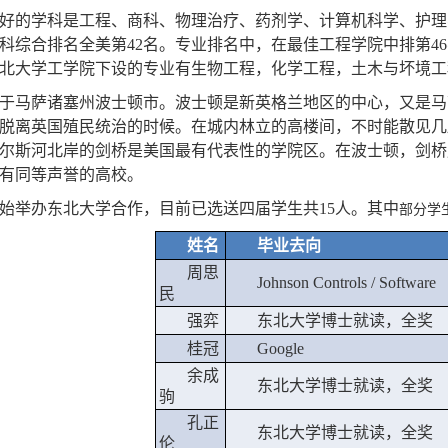
好的学科是工程、商科、物理治疗、药剂学、计算机科学、护理
科综合排名全美第
42
名。专业排名中，在最佳工程学院中排第
46
北大学工学院下设的专业有生物工程，化学工程，土木与坏境工
于马萨诸塞州波士顿市。波士顿是新英格兰地区的中心，又是马
脱离英国殖民统治的时候。在城内林立的高楼间，不时能散见几
尔斯河北岸的剑桥是美国最有代表性的学院区。在波士顿，剑桥
有同等声誉的高校。
始举办东北大学合作，目前已选送四届学生共15人。其中
部分学
姓名
毕业去向
周思
Johnson Controls / Software
民
强弈
东北大学博士就读，全奖
桂冠
Google
余成
东北大学博士就读，全奖
驹
孔正
东北大学博士就读，全奖
伦