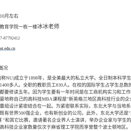
10
月左右
冰冰老师
教育学院一栋一楼
7-87792412
ust.edu.cn
概况
简称
NU)
成立于
1898
年，是全美最大的私立大学。全日制本科学
1400
多人。全职的教职员工
830
人。在校的国际学生占学生总数
都要修读五年。因为学生要有一年时间是在工商机构实习和工作
豪地称自己的高科技
MBA
课程是
"
新英格兰地区高科技行业的企
重组设计紧密结合在一起。为紧密联系实际，东北大学与当地系
既有世界
500
强企业，也有新创业的公司。此外，东北大学还是
"
赛
"
和其它比赛，邀请著名企业界人士演讲，举办企业家与学生
高科技企业家数量仅次于麻省理工学院而享誉整个波士顿地区。