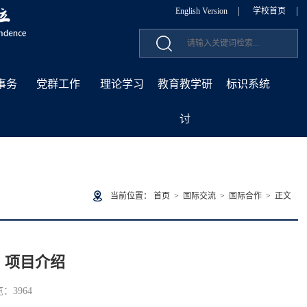
|
|
English Version
学校首页
事务
党群工作
理论学习
教育教学研
标识系统
讨
当前位置：
首页
>
国际交流
>
国际合作
> 正文
” 项目介绍
览：
3964