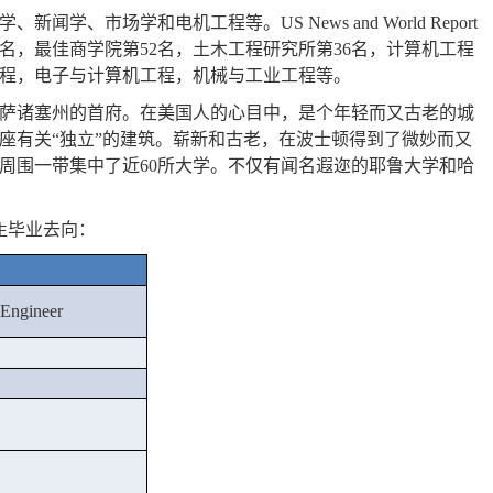
学、新闻学、市场学和电机工程等。
US News and World Report
名，最佳商学院第
52
名，土木工程研究所第
36
名，计算机工程
程，电子与计算机工程，机械与工业工程等。
萨诸塞州的首府。在美国人的心目中，是个年轻而又古老的城
座有关
“
独立
”
的建筑。崭新和古老，在波士顿得到了微妙而又
周围一带集中了近
60
所大学。不仅有闻名遐迩的耶鲁大学和哈
毕业去向：
生
 Engineer