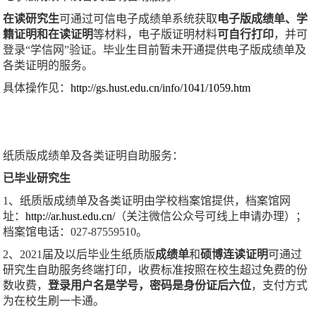
在读研究生
可通过可信电子成绩单系统获取
电子版成绩单、学
籍证明和在读证明
等材料，电子版证明材料
可自行打印
，并可
登录“学信网”验证。毕业生目前暂未开通提供电子版成绩单及
各类证明的服务。
具体操作见：
http://gs.hust.edu.cn/info/1041/1059.htm
纸质版成绩单及各类证明自助服务：
已毕业研究生
1、纸质版成绩单及各类证明由学校档案馆提供，档案馆网
址：
http://ar.hust.edu.cn/
（关注微信公众号可线上申请办理）；
档案馆电话：027-87559510。
2、2021届及以后毕业生纸质版
成绩单
和
硕博连读证明
可通过
研究生自助服务终端打印，收费标准按照在校生超过免费的份
数收费，
登录
用户名是学号，密码是身份证后六位
，支付方式
为在校生刷一卡通。