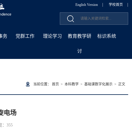
|
|
English Version
学校首页
事务
党群工作
理论学习
教育教学研
标识系统
讨
当前位置：
首页
>
本科教学
>
基础课数字化展示
> 正文
旋电场
浏览：
355